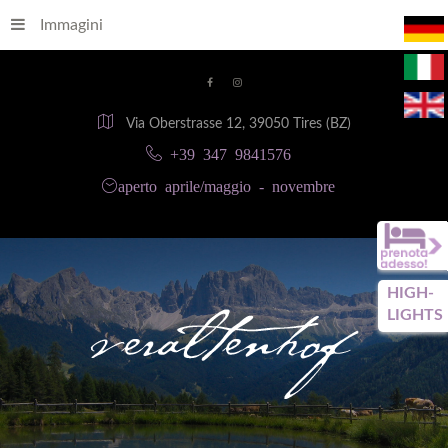
Immagini
Via Oberstrasse 12, 39050 Tires (BZ)
+39 347 9841576
aperto aprile/maggio - novembre
HIGH-
LIGHTS