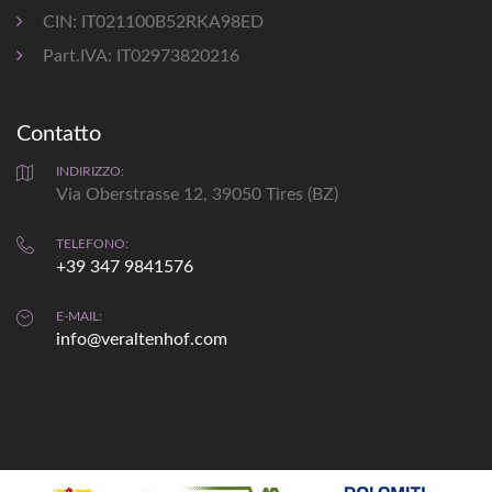
CIN: IT021100B52RKA98ED
Part.IVA: IT02973820216
Contatto
INDIRIZZO:
Via Oberstrasse 12, 39050 Tires (BZ)
TELEFONO:
+39 347 9841576
E-MAIL:
info@veraltenhof.com