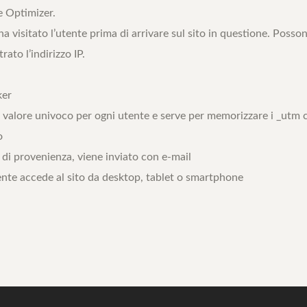
e Optimizer.
a visitato l’utente prima di arrivare sul sito in questione. Posso
rato l’indirizzo IP.
ker
n valore univoco per ogni utente e serve per memorizzare i _utm co
o
di provenienza, viene inviato con e-mail
ente accede al sito da desktop, tablet o smartphone