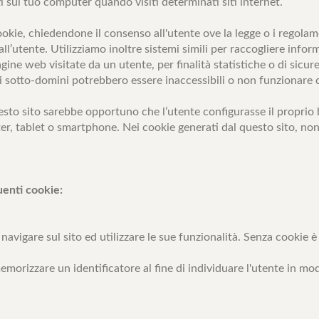
ti sul tuo computer quando visiti determinati siti internet.
ookie, chiedendone il consenso all'utente ove la legge o i regolam
ll’utente. Utilizziamo inoltre sistemi simili per raccogliere inform
gine web visitate da un utente, per finalità statistiche o di sicur
tivi sotto-domini potrebbero essere inaccessibili o non funzionare
sto sito sarebbe opportuno che l’utente configurasse il proprio b
er, tablet o smartphone. Nei cookie generati dal questo sito, no
guenti cookie:
avigare sul sito ed utilizzare le sue funzionalità. Senza cookie è
emorizzare un identificatore al fine di individuare l'utente in mod