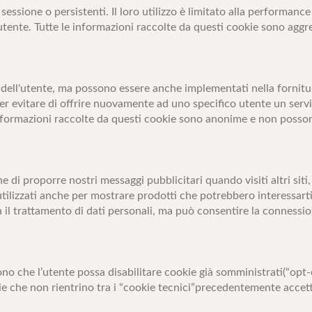
sessione o persistenti. Il loro utilizzo è limitato alla performanc
utente. Tutte le informazioni raccolte da questi cookie sono aggr
dell'utente, ma possono essere anche implementati nella fornitur
 per evitare di offrire nuovamente ad uno specifico utente un serv
Le informazioni raccolte da questi cookie sono anonime e non poss
ine di proporre nostri messaggi pubblicitari quando visiti altri si
tilizzati anche per mostrare prodotti che potrebbero interessarti o
il trattamento di dati personali, ma può consentire la connession
o che l’utente possa disabilitare cookie già somministrati(“opt-ou
ie che non rientrino tra i “cookie tecnici”precedentemente accetta