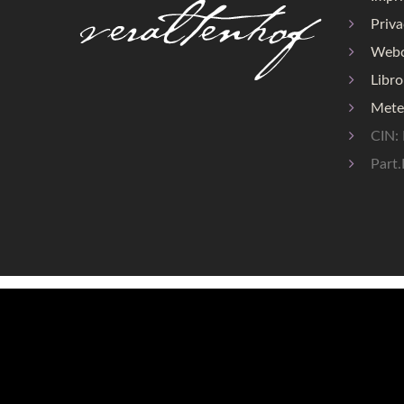
Priv
Web
Libro
Mete
CIN:
Part