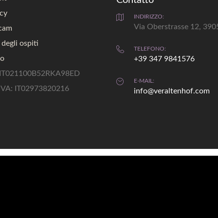
acy
INDIRIZZO:
Via Oberstrasse 12, 3905
cam
 degli ospiti
TELEFONO:
o
+39 347 9841576
 IT021100B52RKA98ED
E-MAIL:
.IVA: IT02973820216
info@veraltenhof.com