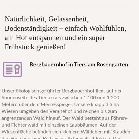
Natürlichkeit,
Gelassenheit,
Bodenständigkeit
–
einfach
Wohlfühlen,
am
Hof
entspannen
und
ein
super
Frühstück
genießen!
Bergbauernhof in Tiers am Rosengarten
Unser ökologisch geführter Bergbauernhof liegt auf der
Sonnenseite des Tiersertals zwischen 1.100 und 1.200
Metern über dem Meeresspiegel. Unsere knapp 3,5 ha
Wiesen umgeben den Veraltehof und reichen bis zum
angrenzenden Wald hinauf. Der Wald besteht aus Föhren-
und Fichtenwald mit einzelnen Laubbäumen. Auf der
Wiesenfläche befinden sich kleinere Wäldchen mit Stauden,
die einen enormen Beitrag zur Artenvielfalt leisten. Die