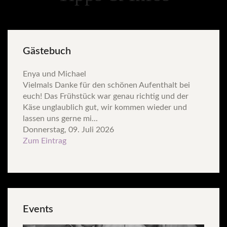
Gästebuch
Enya und Michael
Vielmals Danke für den schönen Aufenthalt bei
euch! Das Frühstück war genau richtig und der
Käse unglaublich gut, wir kommen wieder und
lassen uns gerne mi...
Donnerstag, 09. Juli 2026
Zum Eintrag
Events