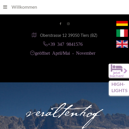
Willkommen
Oberstrasse 12 39050 Tiers (BZ)
+39 347 9841576
geöffnet April/Mai - November
HIGH-
LIGHTS