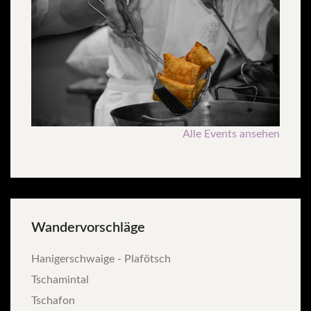
Alle Events ansehen
Wandervorschläge
Hanigerschwaige - Plafötsch
Tschamintal
Tschafon