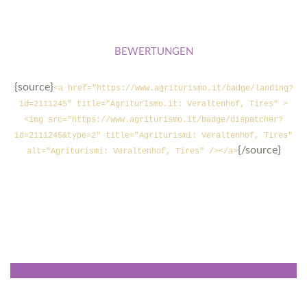
BEWERTUNGEN
{source}
<a href="https://www.agriturismo.it/badge/landing?
id=2111245" title="Agriturismo.it: Veraltenhof, Tires" >
<img src="https://www.agriturismo.it/badge/dispatcher?
id=2111245&type=2" title="Agriturismi: Veraltenhof, Tires"
{/source}
alt="Agriturismi: Veraltenhof, Tires" /></a>