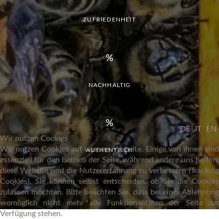
ZUFRIEDENHEIT
NACHHALTIG
DE
IT
EN
Wir nutzen Cookies
Wir nutzen Cookies auf unserer Website. Einige von ihnen sind
AUTHENTISCH
essenziell für den Betrieb der Seite, während andere uns helfen,
diese Website und die Nutzererfahrung zu verbessern (Tracking
Cookies). Sie können selbst entscheiden, ob Sie die Cookies
zulassen möchten. Bitte beachten Sie, dass bei einer Ablehnung
womöglich nicht mehr alle Funktionalitäten der Seite zur
Verfügung stehen.