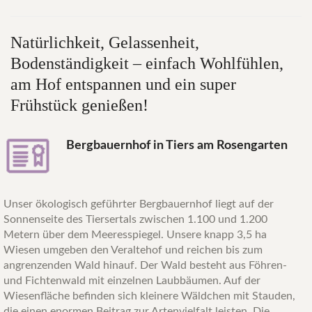
Natürlichkeit,
Gelassenheit,
Bodenständigkeit
–
einfach
Wohlfühlen,
am
Hof
entspannen
und
ein
super
Frühstück
genießen!
Bergbauernhof in Tiers am Rosengarten
Unser ökologisch geführter Bergbauernhof liegt auf der
Sonnenseite des Tiersertals zwischen 1.100 und 1.200
Metern über dem Meeresspiegel. Unsere knapp 3,5 ha
Wiesen umgeben den Veraltehof und reichen bis zum
angrenzenden Wald hinauf. Der Wald besteht aus Föhren-
und Fichtenwald mit einzelnen Laubbäumen. Auf der
Wiesenfläche befinden sich kleinere Wäldchen mit Stauden,
die einen enormen Beitrag zur Artenvielfalt leisten. Die