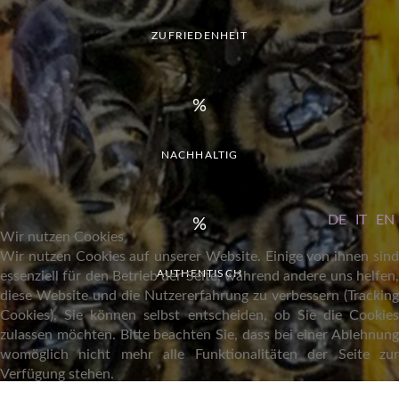
ZUFRIEDENHEIT
NACHHALTIG
DE
IT
EN
Wir nutzen Cookies
Wir nutzen Cookies auf unserer Website. Einige von ihnen sind
AUTHENTISCH
essenziell für den Betrieb der Seite, während andere uns helfen,
diese Website und die Nutzererfahrung zu verbessern (Tracking
Cookies). Sie können selbst entscheiden, ob Sie die Cookies
zulassen möchten. Bitte beachten Sie, dass bei einer Ablehnung
womöglich nicht mehr alle Funktionalitäten der Seite zur
Verfügung stehen.