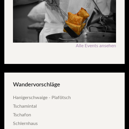
Alle Events ansehen
Wandervorschläge
Hanigerschwaige - Plafötsch
Tschamintal
Tschafon
Schlernhaus