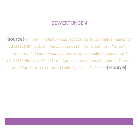
BEWERTUNGEN
{source}
<a href="https://www.agriturismo.it/badge/landing?
id=2111245" title="Agriturismo.it: Veraltenhof, Tires" >
<img src="https://www.agriturismo.it/badge/dispatcher?
id=2111245&type=2" title="Agriturismi: Veraltenhof, Tires"
{/source}
alt="Agriturismi: Veraltenhof, Tires" /></a>