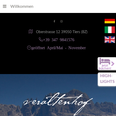
Willkommen
Oberstrasse 12 39050 Tiers (BZ)
+39 347 9841576
geöffnet April/Mai - November
HIGH-
LIGHTS