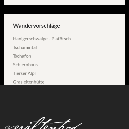
Wandervorschläge
Hanigerschwaige - Plafötsch
Tschamintal
Tschafon
Schlernhaus
Tierser Alpl
Grasleitenhütte
In
unserer
Nähe