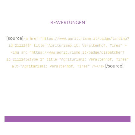
BEWERTUNGEN
{source}
<a href="https://www.agriturismo.it/badge/landing?
id=2111245" title="Agriturismo.it: Veraltenhof, Tires" >
<img src="https://www.agriturismo.it/badge/dispatcher?
id=2111245&type=2" title="Agriturismi: Veraltenhof, Tires"
{/source}
alt="Agriturismi: Veraltenhof, Tires" /></a>