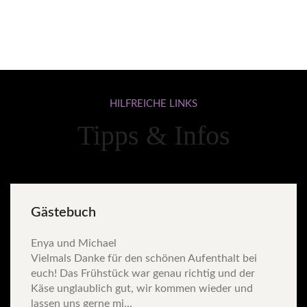
HILFREICHE
LINKS
Tipps & Infos
Gästebuch
Enya und Michael
Vielmals Danke für den schönen Aufenthalt bei
euch! Das Frühstück war genau richtig und der
Käse unglaublich gut, wir kommen wieder und
lassen uns gerne mi...