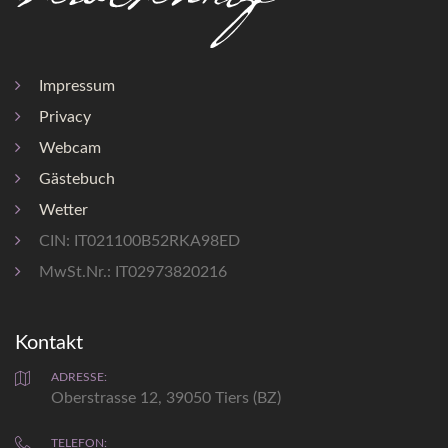
Ortsmitte 1,2 km
Skigebiet 10 km
Impressum
Loipe 12 km
Privacy
Rodelbahn 10 km
Badesee 12 km
Webcam
Haltestelle 0,5 km
Gästebuch
Einkaufen 1,2 km
Wetter
CIN: IT021100B52RKA98ED
MwSt.Nr.: IT02973820216
Kontakt
Wettervorschau
ADRESSE:
Oberstrasse 12, 39050 Tiers (BZ)
Sa
So
TELEFON: