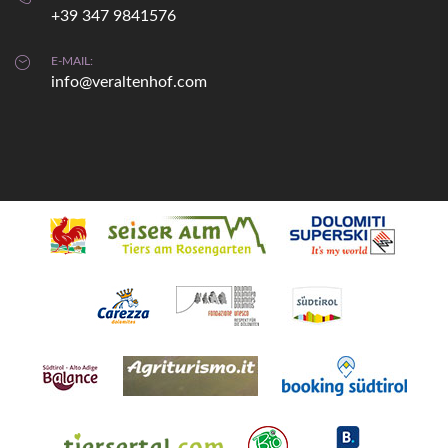
+39 347 9841576
max: 33°
max: 34°
min: 19°
min: 12°
E-MAIL:
info@veraltenhof.com
mehr...
Webcam