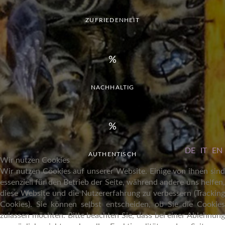
ZUFRIEDENHEIT
NACHHALTIG
DE
IT
EN
AUTHENTISCH
Wir nutzen Cookies
Wir nutzen Cookies auf unserer Website. Einige von ihnen sind
essenziell für den Betrieb der Seite, während andere uns helfen,
diese Website und die Nutzererfahrung zu verbessern (Tracking
Cookies). Sie können selbst entscheiden, ob Sie die Cookies
zulassen möchten. Bitte beachten Sie, dass bei einer Ablehnung