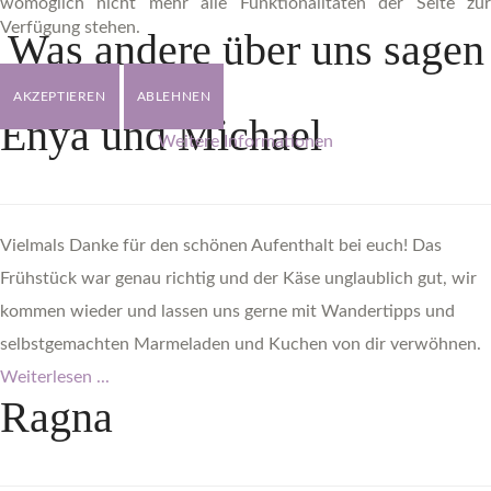
womöglich nicht mehr alle Funktionalitäten der Seite zur
Verfügung stehen.
Was
andere
über
uns
sagen
AKZEPTIEREN
ABLEHNEN
Enya
und
Michael
Weitere Informationen
Vielmals Danke für den schönen Aufenthalt bei euch! Das
Frühstück war genau richtig und der Käse unglaublich gut, wir
kommen wieder und lassen uns gerne mit Wandertipps und
selbstgemachten Marmeladen und Kuchen von dir verwöhnen.
Weiterlesen ...
Ragna