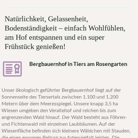
Natürlichkeit,
Gelassenheit,
Bodenständigkeit
–
einfach
Wohlfühlen,
am
Hof
entspannen
und
ein
super
Frühstück
genießen!
Bergbauernhof in Tiers am Rosengarten
Unser ökologisch geführter Bergbauernhof liegt auf der
Sonnenseite des Tiersertals zwischen 1.100 und 1.200
Metern über dem Meeresspiegel. Unsere knapp 3,5 ha
Wiesen umgeben den Veraltehof und reichen bis zum
angrenzenden Wald hinauf. Der Wald besteht aus Föhren-
und Fichtenwald mit einzelnen Laubbäumen. Auf der
Wiesenfläche befinden sich kleinere Wäldchen mit Stauden,
die einen enormen Beitrag zur Artenvielfalt leisten. Die