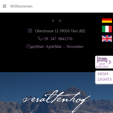
Willkommen
Oberstrasse 12 39050 Tiers (BZ)
+39 347 9841576
geöffnet April/Mai - November
HIGH-
LIGHTS